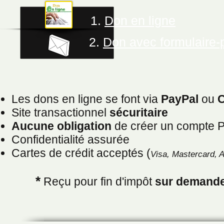
1.
Don en ligne
2
.
Don avec for
mulaire-
Les dons en ligne se font via
PayPal
ou
Site transactionnel
sécuritaire
Aucune obligation
de créer un compte 
Confidentialité assurée
Cartes de crédit acceptés (
Visa, Mastercard, A
*
Reçu pour fin d'impôt
sur demand