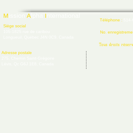
M
ission
A
lpha
I
nternational
Téléphone :
514-
Siège social
105-1825 rue de caribou
No. enregistreme
Longueuil, Québec J4N 0C9, Canada
Tous droits réser
Adresse postale
275, Chemin Saint-Grégoire
Lévis, Qc G6J 1E8, Canada