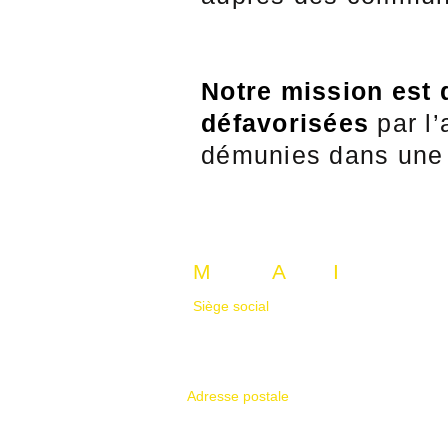
Notre mission est 
défavorisées
par l
démunies dans une 
M
ission
A
lpha
I
nternationa
Siège social
105-1825 rue de caribou
Longueuil, Québec J4N 0C9, Canada
Adresse postale
275, Chemin Saint-Grégoire
Lévis, Qc G6J 1E8, Canada