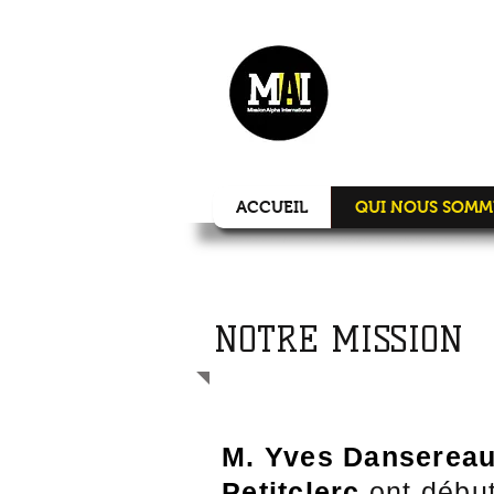
MIS
ACCUEIL
QUI NOUS SOMM
NOTRE MISSION
M. Yves Danserea
Petitclerc
ont début