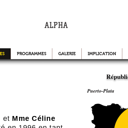
INTERNAT
SION
ALPHA
ES
PROGRAMMES
GALERIE
IMPLICATION
Républi
Puerto-Plata
u
et
Mme Céline
é en 1996 en tant