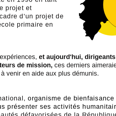
 projet et
cadre d’un projet de
école primaire en
 expériences,
et aujourd'hui, dirigeant
cteurs de mission,
ces derniers aimeraie
t à venir en aide aux plus démunis.
national,
organisme de bienfaisance
s présenter ses activités humanitai
utés défavorisées de la Républiqu