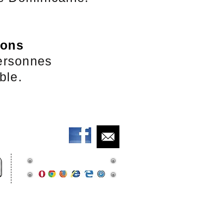
ions
ersonnes
ble.
Site optimisé pour :